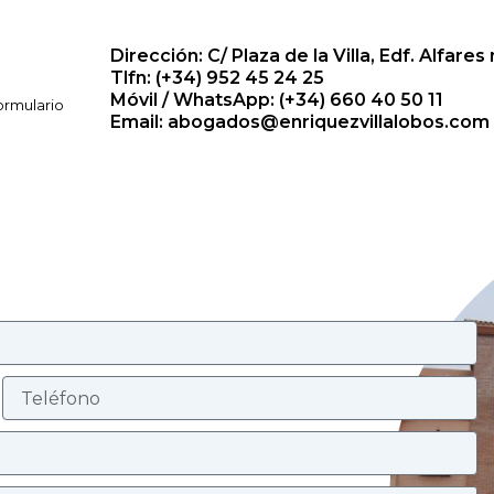
Dirección: C/ Plaza de la Villa, Edf. Alfares 
Tlfn: (+34) 952 45 24 25
Móvil / WhatsApp: (+34) 660 40 50 11
ormulario
Email: abogados@enriquezvillalobos.com
T
e
l
e
f