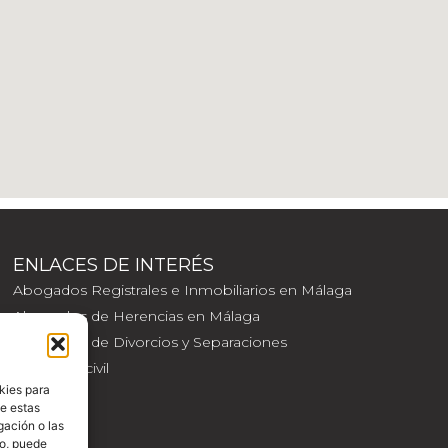
ENLACES DE INTERÉS
Abogados Registrales e Inmobiliarios en Málaga
Abogados de Herencias en Málaga
Abogados de Divorcios y Separaciones
Litigación civil
kies para
de estas
gación o las
to, puede