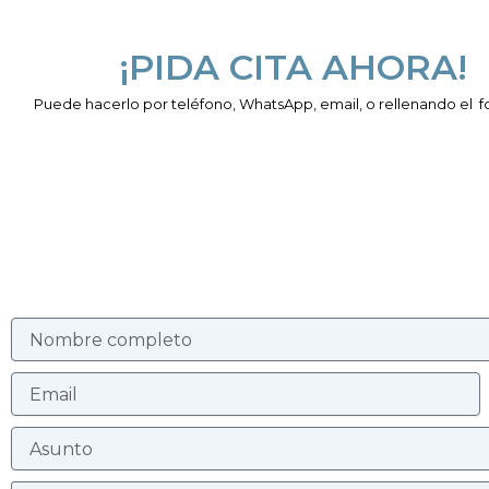
¡PIDA CITA AHORA!
Puede hacerlo por teléfono, WhatsApp, email, o rellenando el f
N
o
m
E
b
m
r
a
e
A
i
s
l
u