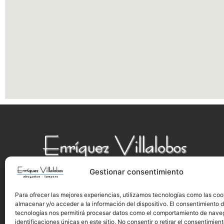
i
c
i
a
s
Gestionar consentimiento
Enríquez Villalobos Abogados ©2024
Para ofrecer las mejores experiencias, utilizamos tecnologías como las coo
All rights reserved
almacenar y/o acceder a la información del dispositivo. El consentimiento 
tecnologías nos permitirá procesar datos como el comportamiento de nave
identificaciones únicas en este sitio. No consentir o retirar el consentimien